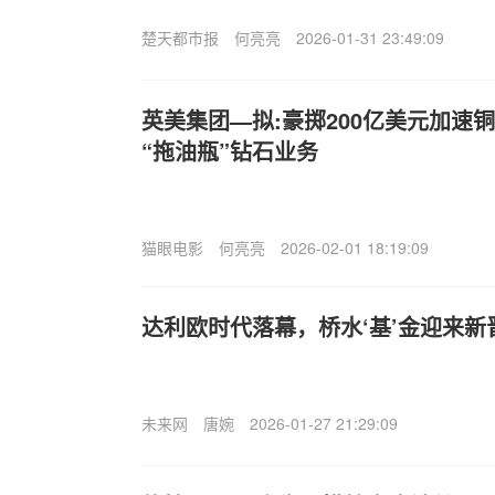
楚天都市报
何亮亮
2026-01-31 23:49:09
英美集团—拟:豪掷200亿美元加速
“拖油瓶”钻石业务
猫眼电影
何亮亮
2026-02-01 18:19:09
达利欧时代落幕，桥水‘基’金迎来新
未来网
唐婉
2026-01-27 21:29:09