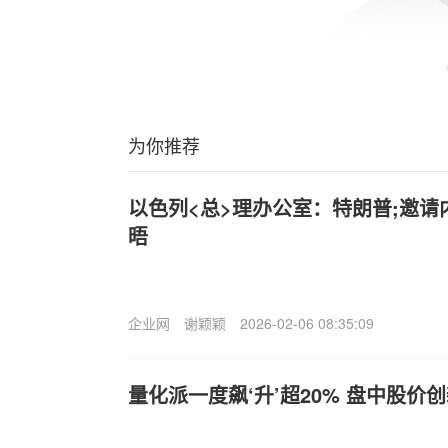
为你推荐
以色列<总>理办公室：特朗普;邀
晤
企业网
谢颖颖
2026-02-06 08:35:09
量化派一度飙‘升’超20% 盘中股价