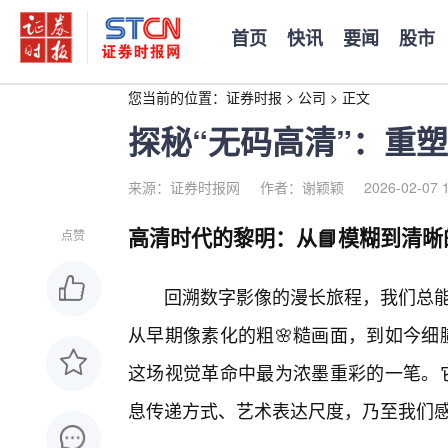
首页
快讯
要闻
股市
您当前的位置：
证券时报
>
公司
>
正文
探秘“无码高清”：重
来源：证券时报网
作者：谢颖颖
2026-02-07 
高清时代的黎明：从📘模糊到清晰
点赞
回溯数字影像的漫长旅程，我们总能
从早期像素化的粗🌸糙画面，到如今细
这场视觉革命中最为浓墨重彩的一笔。
息传递方式、艺术表达尺度，乃至我们