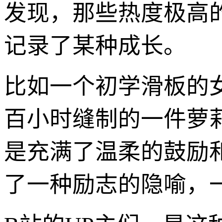
发现，那些热度极高
记录了某种成长。
比如一个初学滑板的
百小时缝制的一件萝
是充满了温柔的鼓励
了一种励志的隐喻，