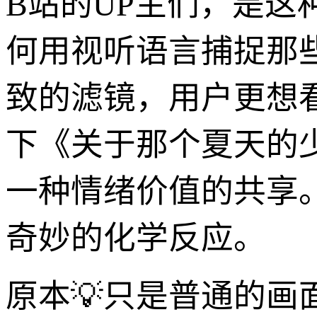
B站的UP主们，是
何用视听语言捕捉那
致的滤镜，用户更想
下《关于那个夏天的
一种情绪价值的共享
奇妙的化学反应。
原本💡只是普通的