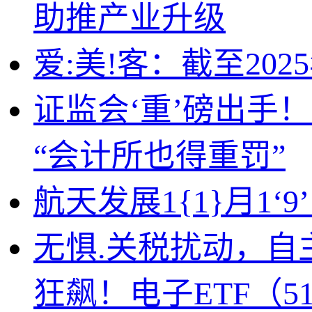
助推产业升级
爱:美!客：截至202
证监会‘重’磅出手
“会计所也得重罚”
航天发展1{1}月1‘
无惧.关税扰动，自
狂飙！电子ETF（51