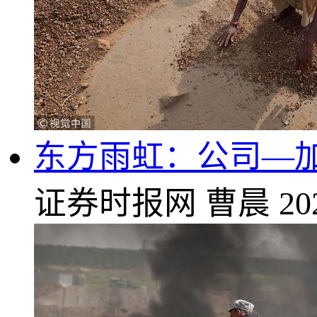
东方雨虹：公司—
证券时报网
曹晨
20