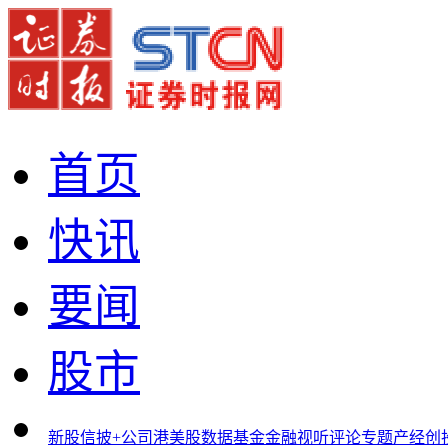
首页
快讯
要闻
股市
新股
信披+
公司
港美股
数据
基金
金融
视听
评论
专题
产经
创