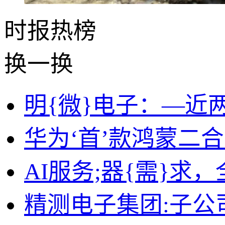
时报
热榜
换一换
明{微}电子：—近
华为‘首’款鸿蒙二合
AI服务;器{需}求
精测电子集团:子公