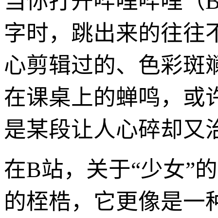
当你打开哔哩哔哩（Bi
字时，跳出来的往往
心剪辑过的、色彩斑
在课桌上的蝉鸣，或
是某段让人心碎却又
在B站，关于“少女”
的桎梏，它更像是一