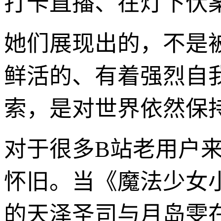
打卡直播、在灯下伏
她们展现出的，不是
鲜活的、有着强烈自
索，是对世界依然保
对于很多B站老用户来
怀旧。当《魔法少女
的天泽圣司与月岛雯