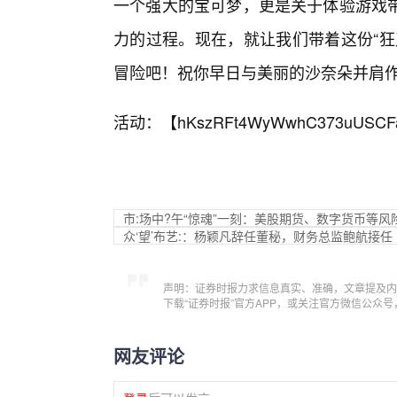
一个强大的宝可梦，更是关于体验游戏
力的过程。现在，就让我们带着这份“狂
冒险吧！祝你早日与美丽的沙奈朵并肩
活动：【
hKszRFt4WyWwhC373uUSCF
市:场中?午“惊魂”一刻：美股期货、数字货币等
众‘望’布艺:：杨颖凡辞任董秘，财务总监鲍航接任
声明：证券时报力求信息真实、准确，文章提及内
下载“证券时报”官方APP，或关注官方微信公众
网友评论