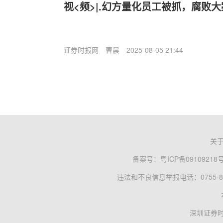
视<频>|.幻方量化员工被抓，腐败
证券时报网
曹晨
2025-08-05 21:44
关
备案号：
粤ICP备09109218
违法和不良信息举报电话：0755-83
深圳证券